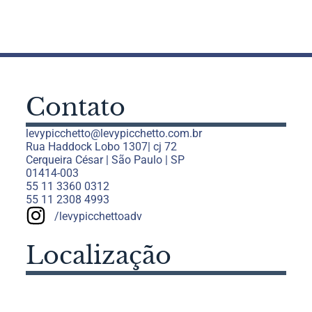
Contato
levypicchetto@levypicchetto.com.br
Rua Haddock Lobo 1307| cj 72
Cerqueira César | São Paulo | SP
01414-003
55 11 3360 0312
55 11 2308 4993
/levypicchettoadv
Localização