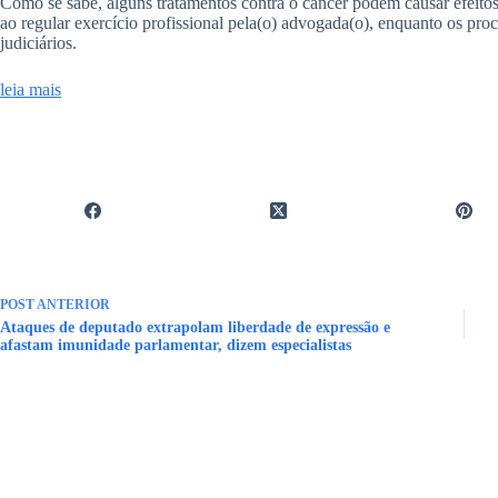
Como se sabe, alguns tratamentos contra o câncer podem causar efeito
ao regular exercício profissional pela(o) advogada(o), enquanto os pro
judiciários.
leia mais
POST
ANTERIOR
Ataques de deputado extrapolam liberdade de expressão e
afastam imunidade parlamentar, dizem especialistas