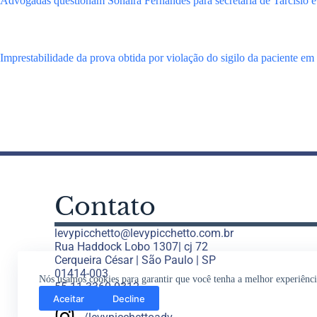
Advogadas questionam Sonaira Fernandes para secretaria de Tarcísio e 
Imprestabilidade da prova obtida por violação do sigilo da paciente em
Contato
levypicchetto@levypicchetto.com.br
Rua Haddock Lobo 1307| cj 72
Cerqueira César | São Paulo | SP
01414-003
Nós usamos cookies para garantir que você tenha a melhor experiênci
55 11 3360 0312
Aceitar
Decline
55 11 2308 4993