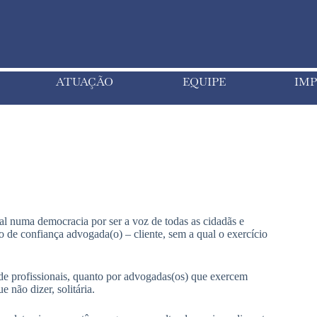
ATUAÇÃO
EQUIPE
IMP
al numa democracia por ser a voz de todas as cidadãs e
o de confiança advogada(o) – cliente, sem a qual o exercício
 de profissionais, quanto por advogadas(os) que exercem
 não dizer, solitária.