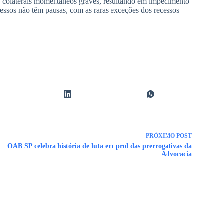
s colaterais momentâneos graves, resultando em impedimento
cessos não têm pausas, com as raras exceções dos recessos
PRÓXIMO
POST
OAB SP celebra história de luta em prol das prerrogativas da
Advocacia